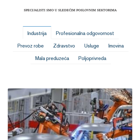
SPECIJALISTI SMO U SLEDEĆIM POSLOVNIM SEKTORIMA
Industrija
Profesionalna odgovornost
Prevoz robe
Zdravstvo
Usluge
Imovina
Mala preduzeća
Poljoprivreda