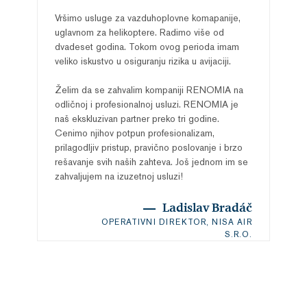
Vršimo usluge za vazduhoplovne komapanije,
uglavnom za helikoptere. Radimo više od
dvadeset godina. Tokom ovog perioda imam
veliko iskustvo u osiguranju rizika u avijaciji.
Želim da se zahvalim kompaniji RENOMIA na
odličnoj i profesionalnoj usluzi. RENOMIA je
naš ekskluzivan partner preko tri godine.
Cenimo njihov potpun profesionalizam,
prilagodljiv pristup, pravično poslovanje i brzo
rešavanje svih naših zahteva. Još jednom im se
zahvaljujem na izuzetnoj usluzi!
Ladislav Bradáč
OPERATIVNI DIREKTOR, NISA AIR
S.R.O.