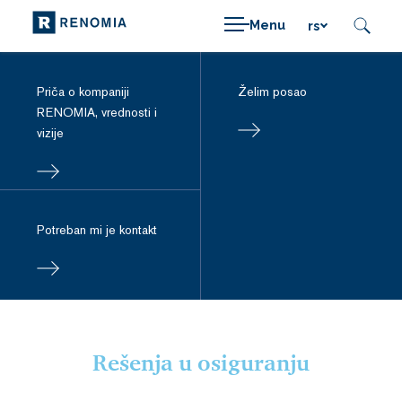
Menu
rs
Priča o kompaniji
Želim posao
RENOMIA, vrednosti i
vizije
Potreban mi je kontakt
Rešenja u osiguranju