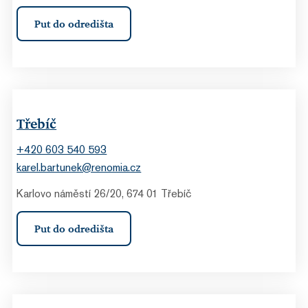
Put do odredišta
Třebíč
+420 603 540 593
karel.bartunek@renomia.cz
Karlovo náměstí 26/20, 674 01 Třebíč
Put do odredišta