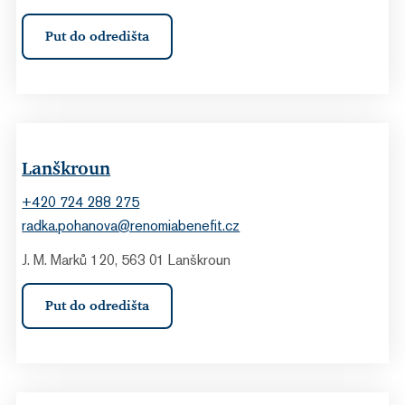
Put do odredišta
Lanškroun
+420 724 288 275
radka.pohanova@renomiabenefit.cz
J. M. Marků 120, 563 01 Lanškroun
Put do odredišta