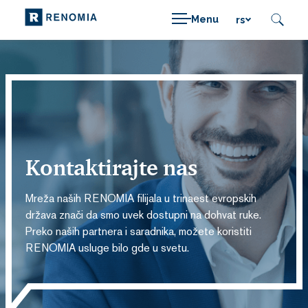
Menu
rs
Kontaktirajte nas
Mreža naših RENOMIA filijala u trinaest evropskih
država znači da smo uvek dostupni na dohvat ruke.
Preko naših partnera i saradnika, možete koristiti
RENOMIA usluge bilo gde u svetu.