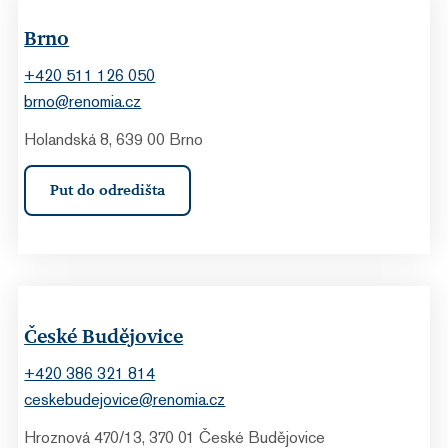
Brno
+420 511 126 050
brno@renomia.cz
Holandská 8, 639 00 Brno
Put do odredišta
České Budějovice
+420 386 321 814
ceskebudejovice@renomia.cz
Hroznová 470/13, 370 01 České Budějovice