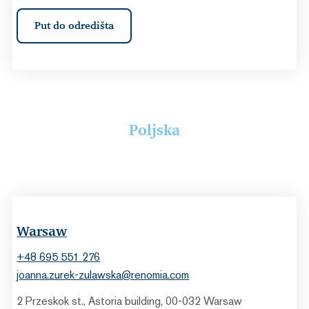
Put do odredišta
Poljska
Warsaw
+48 695 551 276
joanna.zurek-zulawska@renomia.com
2 Przeskok st., Astoria building, 00-032 Warsaw