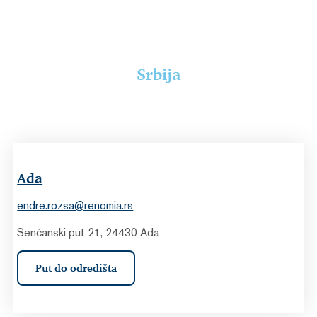
Srbija
Ada
endre.rozsa@renomia.rs
Senćanski put 21, 24430 Ada
Put do odredišta