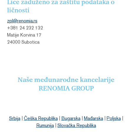
Lice zaduženo za zaštitu podataka o
ličnosti
zpl@renomia.
rs
+381 24 232 132
Matije Korvina 17
24000 Subotica
Naše međunarodne kancelarije
RENOMIA GROUP
Srbija
|
Češka Republika
|
Bugarska
|
Mađarska
|
Poljska
|
Rumunija
|
Slovačka Republika