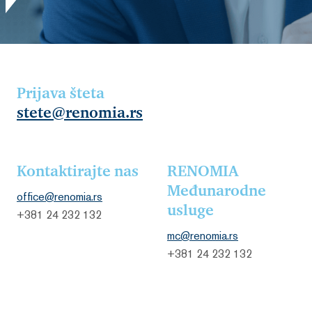
Prijava šteta
stete@renomia.rs
Kontaktirajte nas
RENOMIA
Međunarodne
office@renomia.rs
usluge
+381 24 232 132
mc@renomia.rs
+381 24 232 132