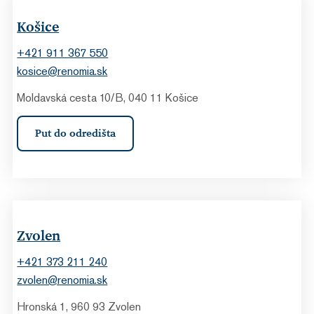
Košice
+421 911 367 550
kosice@renomia.sk
Moldavská cesta 10/B, 040 11 Košice
Put do odredišta
Zvolen
+421 373 211 240
zvolen@renomia.sk
Hronská 1, 960 93 Zvolen