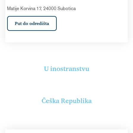
Matije Korvina 17, 24000 Subotica
Put do odredišta
U inostranstvu
Češka Republika