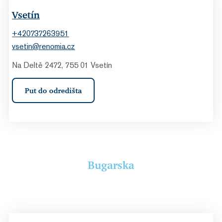
Vsetín
+420737263951
vsetin@renomia.cz
Na Deltě 2472, 755 01 Vsetín
Put do odredišta
Bugarska