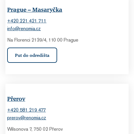
Prague – Masaryčka
+420 221 421 711
info@renomia.cz
Na Florenci 2139/4, 110 00 Prague
Put do odredišta
Přerov
+420 581 219 477
prerov@renomia.cz
Wilsonova 7, 750 02 Přerov