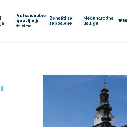
Profesionalno
i
Benefiti za
Međunarodne
upravljanje
REN
ja
zaposlene
usluge
rizicima
n