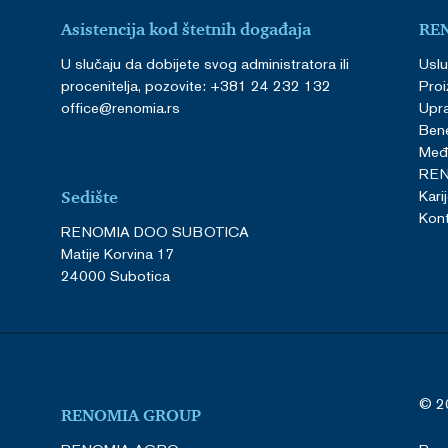
Asistencija kod štetnih događaja
RE
U slučaju da dobijete svog administratora ili
Usl
procenitelja, pozovite: +381 24 232 132
Proi
office@renomia.rs
Upra
Bene
Međ
RE
Kari
Sedište
Kont
RENOMIA DOO SUBOTICA
Matije Korvina 17
24000 Subotica
© 2
RENOMIA GROUP