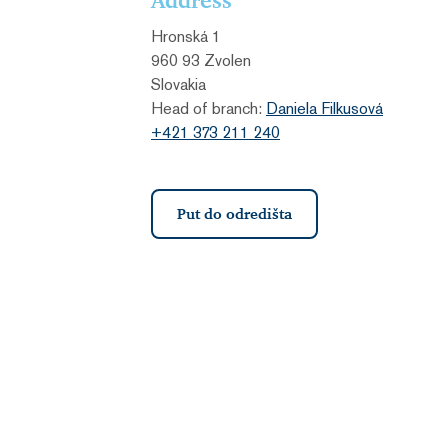
Address
Hronská 1
960 93 Zvolen
Slovakia
Head of branch:
Daniela Filkusová
+421 373 211 240
Put do odredišta