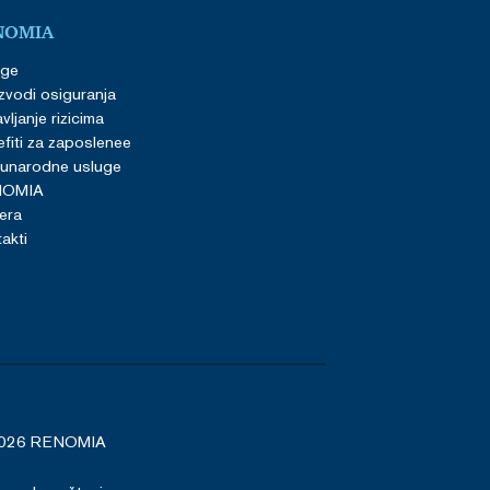
NOMIA
uge
zvodi osiguranja
vljanje rizicima
fiti za zaposlenee
unarodne usluge
NOMIA
jera
akti
026 RENOMIA