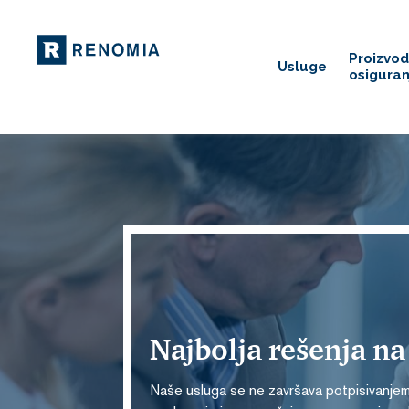
Proizvod
Usluge
osiguran
Najbolja rešenja na
Naše usluga se ne završava potpisivanjem