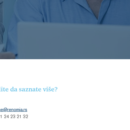
lite da saznate više?
ce@renomia.rs
1 24 23 21 32