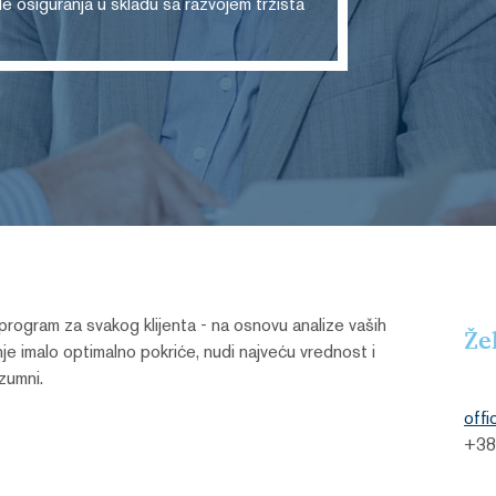
 osiguranja u skladu sa razvojem tržišta
ogram za svakog klijenta - na osnovu analize vaših
Že
anje imalo optimalno pokriće, nudi najveću vrednost i
azumni.
offi
+38