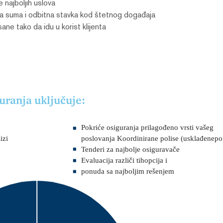
e najboljih uslova
na suma i odbitna stavka kod štetnog događaja
ne tako da idu u korist klijenta
ranja uključuje:
Pokriće osiguranja prilagođeno vrsti vašeg
poslovanja Koordinirane polise (usklađenepol
izi
Tenderi za najbolje osiguravače
Evaluacija različi tihopcija i
ponuda sa najboljim rešenjem