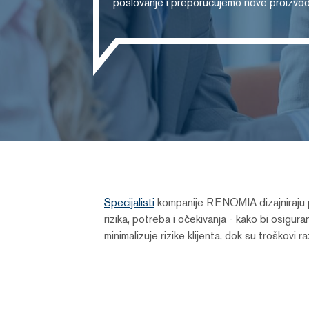
poslovanje i preporučujemo nove proizvode
Specijalisti
kompanije RENOMIA dizajniraju pr
rizika, potreba i očekivanja - kako bi osigur
minimalizuje rizike klijenta, dok su troškovi r