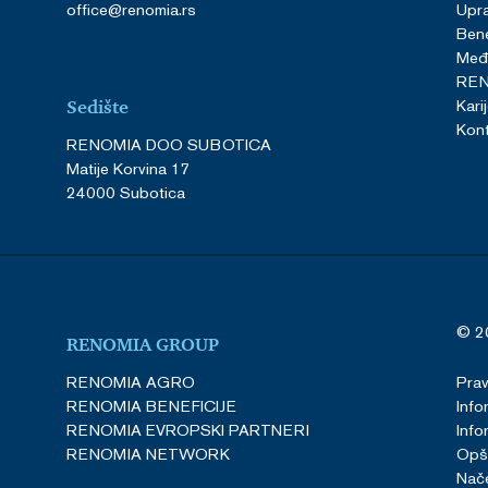
office@renomia.rs
Upra
Bene
Međ
RE
Kari
Sedište
Kont
RENOMIA DOO SUBOTICA
Matije Korvina 17
24000 Subotica
© 2
RENOMIA GROUP
RENOMIA AGRO
Pra
RENOMIA BENEFICIJE
Info
RENOMIA EVROPSKI PARTNERI
Info
RENOMIA NETWORK
Opšt
Nače