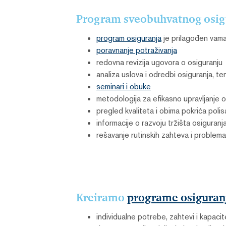
Program sveobuhvatnog osigu
program osiguranja
je prilagođen vama
poravnanje potraživanja
redovna revizija ugovora o osiguranju
analiza uslova i odredbi osiguranja, t
seminari i obuke
metodologija za efikasno upravljanje o
pregled kvaliteta i obima pokrića polis
informacije o razvoju tržišta osigura
rešavanje rutinskih zahteva i problema 
Kreiramo
programe osiguran
individualne potrebe, zahtevi i kapacite