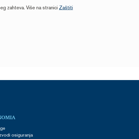
eg zahteva. Više na stranici
Zaštiti
NOMIA
uge
zvodi osiguranja