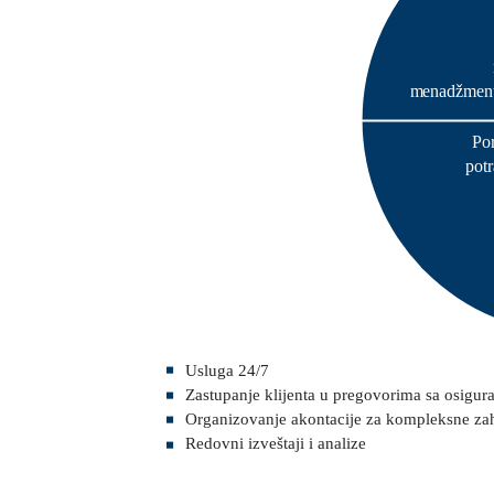
menadžment
Po
potr
Usluga 24/7
Zastupanje klijenta u pregovorima sa osigu
Organizovanje akontacije za kompleksne za
Redovni izveštaji i analize