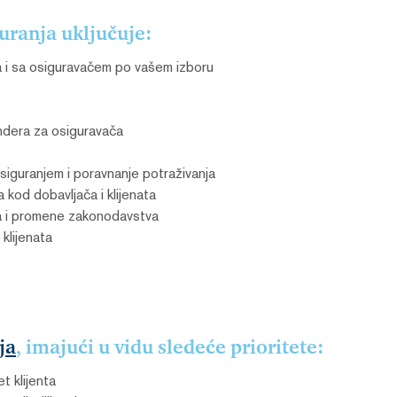
ranja uključuje:
 i sa osiguravačem po vašem izboru
endera za osiguravača
siguranjem i poravnanje potraživanja
a kod dobavljača i klijenata
nja i promene zakonodavstva
klijenata
ja
, imajući u vidu sledeće prioritete:
t klijenta