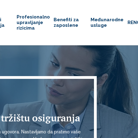
Profesionalno
i
Benefiti za
Međunarodne
upravljanje
REN
ja
zaposlene
usluge
rizicima
 tržištu osiguranja
 ugovora. Nastavljamo da pratimo vaše