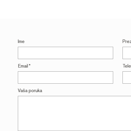
Ime
Pre
Email
*
Tel
Vaša poruka