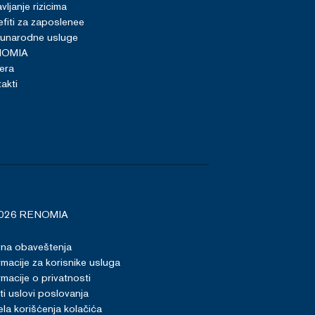
vljanje rizicima
fiti za zaposlenee
unarodne usluge
NOMIA
jera
akti
026 RENOMIA
vna obaveštenja
rmacije za korisnike usluga
rmacije o privatnosti
i uslovi poslovanja
la korišćenja kolačića