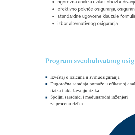
rigorozna analiza rizika i obezbeđivanj
efektivno pokriće osiguranja, osigura
standardne ugovorne klauzule formulisa
izbor alternativnog osiguranja
Program sveobuhvatnog osigu
Izveštaj o rizicima u svrhuosiguranja
Dugoročna saradnja pomaže u efikasnoj anal
rizika i ublažavanju rizika
Spoljni saradnici i međunarodni inženjeri
za procenu rizika