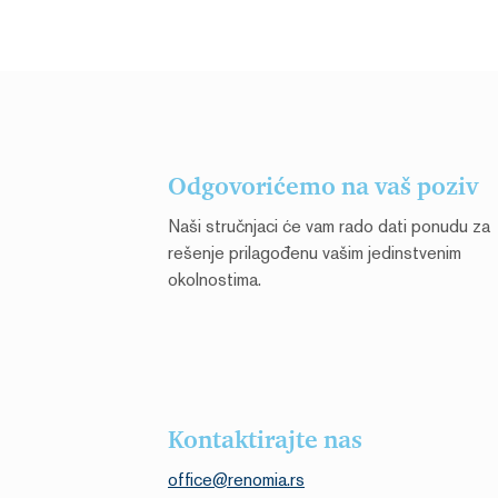
Odgovorićemo na vaš poziv
Naši stručnjaci će vam rado dati ponudu za
rešenje prilagođenu vašim jedinstvenim
okolnostima.
Kontaktirajte nas
office@renomia.rs