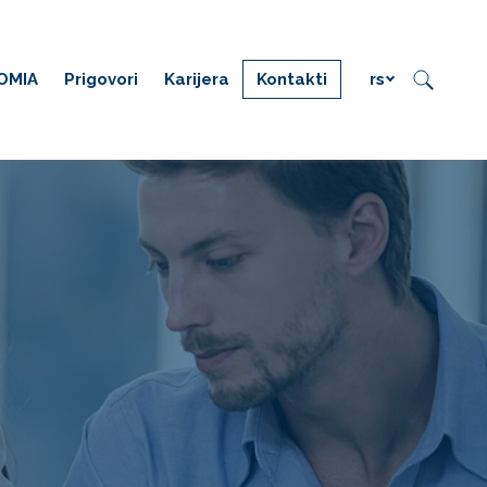
OMIA
Prigovori
Karijera
Kontakti
rs