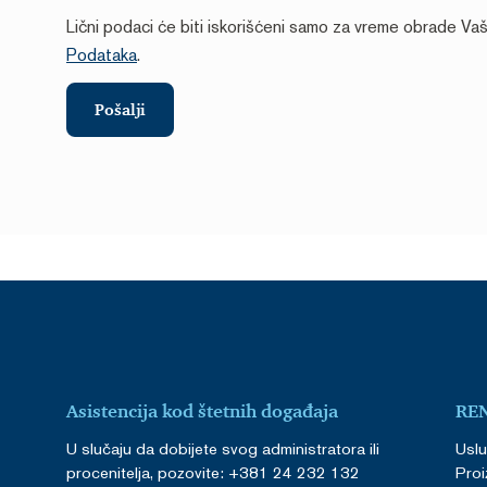
Lični podaci će biti iskorišćeni samo za vreme obrade Vaš
Podataka
.
Pošalji
Asistencija kod štetnih događaja
RE
U slučaju da dobijete svog administratora ili
Usl
procenitelja, pozovite: +381 24 232 132
Proi