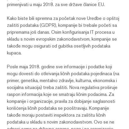
primenjivati u maju 2018. za sve države članice EU.
Kako biste bili spremna za početak nove Uredbe o opštoj
zaštiti podataka (GDPR), kompanije bi trebale početi sa
pripremama još danas. Osim konfigurisanja IT procesa u
skladu s novim evropskim zakonodavstvom, kompanije se
takođe mogu osigurati od gubitka osetljivih podataka
kupaca.
Posle maja 2018. godine sve informacije i podatke koji
mogu dovesti do otkrivanja ličnih podataka pojedinaca (na
primer, genetika, mentalno zdravlje, kulturna, ekonomska i
socijalna situacija) treba zaštiti. Nova regulativa proširuje
raspon informacija koje se smatraju ličnim podacima. Za
kompanije i organizacije, pravila za dobijanje saglasnosti
korišćenja ličnih podataka se pooštravaju. Kompanije
takođe moraju postaviti inspektora za zaštitu ličnih
podataka u skladu s novim zakonodavstvom. Ovo se ne
odnosi samo na državne organe, nego i na organizacije