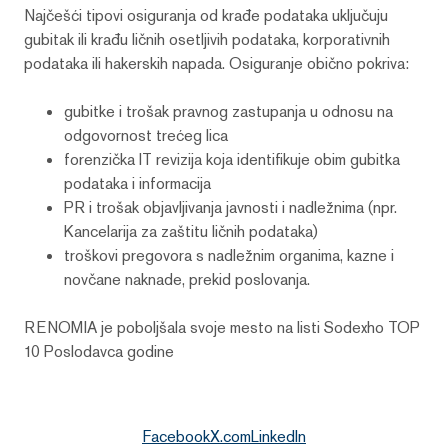
Najčešći tipovi osiguranja od krađe podataka uključuju
gubitak ili krađu ličnih osetljivih podataka, korporativnih
podataka ili hakerskih napada. Osiguranje obično pokriva:
gubitke i trošak pravnog zastupanja u odnosu na
odgovornost trećeg lica
forenzička IT revizija koja identifikuje obim gubitka
podataka i informacija
PR i trošak objavljivanja javnosti i nadležnima (npr.
Kancelarija za zaštitu ličnih podataka)
troškovi pregovora s nadležnim organima, kazne i
novčane naknade, prekid poslovanja.
RENOMIA je poboljšala svoje mesto na listi Sodexho TOP
10 Poslodavca godine
Facebook
X.com
LinkedIn