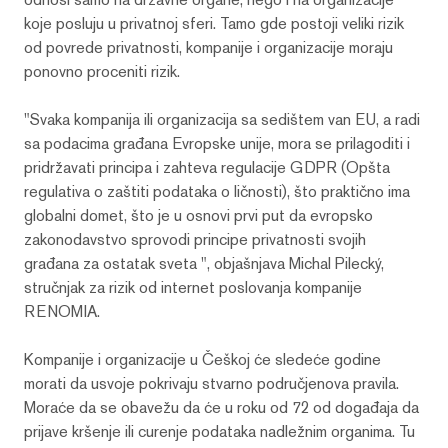
koje posluju u privatnoj sferi. Tamo gde postoji veliki rizik
od povrede privatnosti, kompanije i organizacije moraju
ponovno proceniti rizik.
"Svaka kompanija ili organizacija sa sedištem van EU, a radi
sa podacima građana Evropske unije, mora se prilagoditi i
pridržavati principa i zahteva regulacije GDPR (Opšta
regulativa o zaštiti podataka o ličnosti), što praktično ima
globalni domet, što je u osnovi prvi put da evropsko
zakonodavstvo sprovodi principe privatnosti svojih
građana za ostatak sveta ", objašnjava Michal Pilecký,
stručnjak za rizik od internet poslovanja kompanije
RENOMIA.
Kompanije i organizacije u Češkoj će sledeće godine
morati da usvoje pokrivaju stvarno područjenova pravila.
Moraće da se obavežu da će u roku od 72 od događaja da
prijave kršenje ili curenje podataka nadležnim organima. Tu