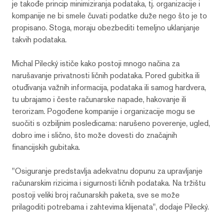
je takođe princip minimiziranja podataka, tj. organizacije i
kompanije ne bi smele čuvati podatke duže nego što je to
propisano. Stoga, moraju obezbediti temeljno uklanjanje
takvih podataka.
Michal Pilecký ističe kako postoji mnogo načina za
narušavanje privatnosti ličnih podataka. Pored gubitka ili
otuđivanja važnih informacija, podataka ili samog hardvera,
tu ubrajamo i česte računarske napade, hakovanje ili
terorizam. Pogođene kompanije i organizacije mogu se
suočiti s ozbiljnim posledicama: narušeno poverenje, ugled,
dobro ime i slično, što može dovesti do značajnih
financijskih gubitaka.
"Osiguranje predstavlja adekvatnu dopunu za upravljanje
računarskim rizicima i sigurnosti ličnih podataka. Na tržištu
postoji veliki broj računarskih paketa, sve se može
prilagoditi potrebama i zahtevima klijenata", dodaje Pilecký.